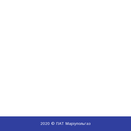
Довідка
про
заборгованність
2020 © ПАТ Маріупольгаз