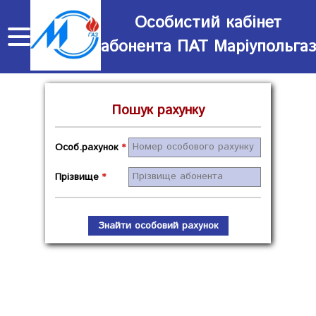
Особистий кабінет
абонента ПАТ Маріупольгаз
Особовий
рахунок
Пошук рахунку
Показання
лічильника
Нарахування
Особ.рахунок
*
та
Історія
Прізвище
*
платежі
показань
Обсяги
лічильника
спожитого
Знайти особовий рахунок
Квітанція
газу
Зворотній
зв'язок
Заява
приєднання